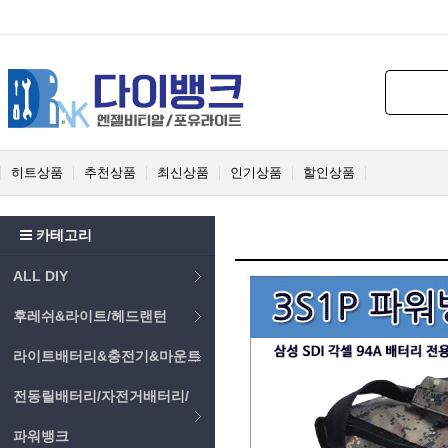
히트상품
추천상품
최신상품
인기상품
할인상품
카테고리
ALL DIY
후레쉬&라이트/헤드랜턴
라이트배터리&충전기&마운트
전동릴배터리/자전거배터리/
파워뱅크