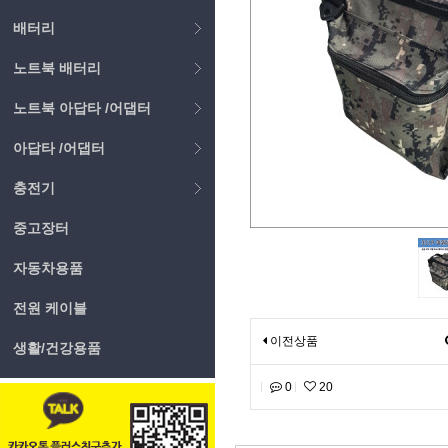
배터리
노트북 배터리
노트북 아답타 /어댑터
아답타 /어댑터
충전기
중고장터
자동차용품
전원 케이블
이전상품
생활/건강용품
0
20