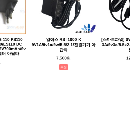
S-110 PS110
알에스 RS-I1000-K
[스마트파워] SW4
0/LS110 DC
9V1A/9v1a/9w/5.5/2.1/전원기기 아
3A/9v3a/5.5
9V700mAh/9v
답타
어댑터 아답타
7,500원
1
원
추천