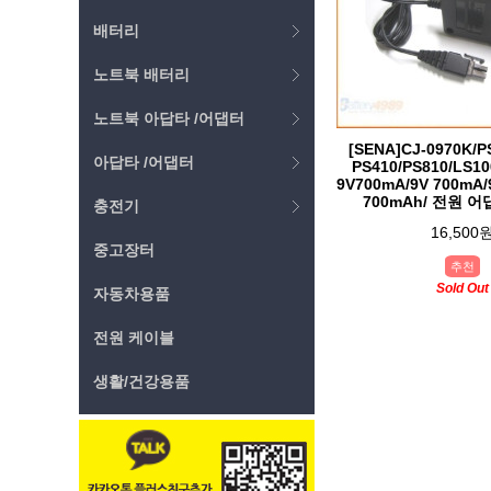
배터리
노트북 배터리
노트북 아답타 /어댑터
[SENA]CJ-0970K/P
아답타 /어댑터
PS410/PS810/LS10
9V700mA/9V 700mA/
700mAh/ 전원 
충전기
16,500
중고장터
추천
Sold Out
자동차용품
전원 케이블
생활/건강용품