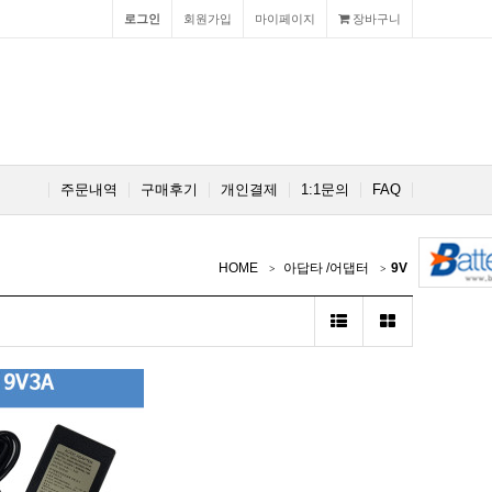
로그인
회원가입
마이페이지
장바구니
주문내역
구매후기
개인결제
1:1문의
FAQ
HOME
아답타 /어댑터
9V