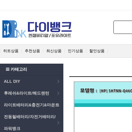
히트상품
추천상품
최신상품
인기상품
할인상품
카테고리
ALL DIY
후레쉬&라이트/헤드랜턴
라이트배터리&충전기&마운트
전동릴배터리/자전거배터리/
파워뱅크