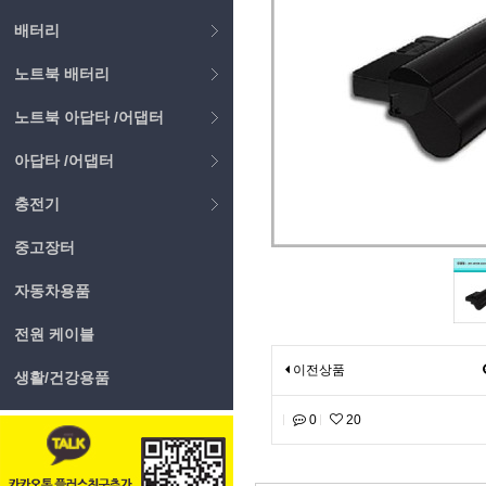
배터리
노트북 배터리
노트북 아답타 /어댑터
아답타 /어댑터
충전기
중고장터
자동차용품
전원 케이블
이전상품
생활/건강용품
0
20