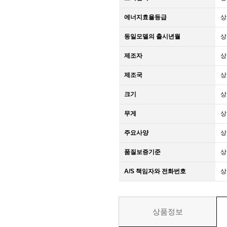
에너지효율등급
상
동일모델의 출시년월
상
제조자
상
제조국
상
크기
상
무게
상
주요사양
상
품질보증기준
상
A/S 책임자와 전화번호
상
상품정보