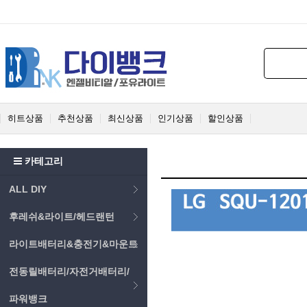
히트상품
추천상품
최신상품
인기상품
할인상품
카테고리
ALL DIY
후레쉬&라이트/헤드랜턴
라이트배터리&충전기&마운트
전동릴배터리/자전거배터리/
파워뱅크