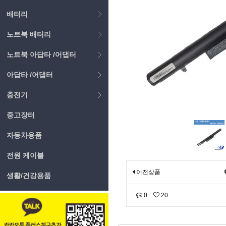
배터리
노트북 배터리
노트북 아답타 /어댑터
아답타 /어댑터
충전기
중고장터
자동차용품
전원 케이블
이전상품
생활/건강용품
0
20