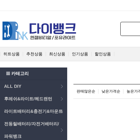
히트상품
추천상품
최신상품
인기상품
할인상품
카테고리
ALL DIY
판매많은순
낮은가격순
높은가
후레쉬&라이트/헤드랜턴
라이트배터리&충전기&마운트
전동릴배터리/자전거배터리/
파워뱅크